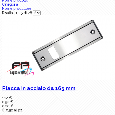
Nome prodotto
Categoria
Nome produttore
Risultati 1 - 5 di 28
Placca in acciaio da 165 mm
1,12 €
0,92 €
0,20 €
€ 0,92 al pz.