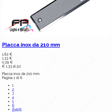
Placca inox da 210 mm
1,62 €
1,33 €
0,29 €
€ 1,33 al pz.
Placca inox da 210 mm
Pagina 1 di 6
1
2
3
4
5
6
Avanti