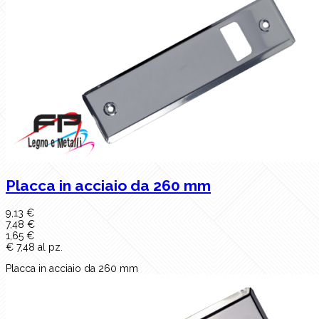
Placca in acciaio da 260 mm
9,13 €
7,48 €
1,65 €
€ 7,48 al pz.
Placca in acciaio da 260 mm