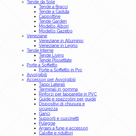
Tende da Sole
Tende a Bracci
Tende a Caduta
Cappottine
Tende Garden
Modello Albori
Modello Gazebo
Veneziane
Veneziane in Alluminio
Veneziane in Legno
Tende Interne
Tende Living
Tende Plissettate
Porte a Soffietto
Porte a Soffietto in Pvc
Avvolgibili
Accessori per Avvolgibili
Tappi Laterali
Terminali in gomma
Rinforzi per tapparelle in PVC
Guide e spazzolini per guide
Dispositivi di chiusura e
sicurezza
Ganci
Supporti e cuscinetti
Pulegge
Argani a fune e accessori
Calotte e riduttori