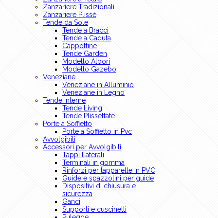
Zanzariere Tradizionali
Zanzariere Plissè
Tende da Sole
Tende a Bracci
Tende a Caduta
Cappottine
Tende Garden
Modello Albori
Modello Gazebo
Veneziane
Veneziane in Alluminio
Veneziane in Legno
Tende Interne
Tende Living
Tende Plissettate
Porte a Soffietto
Porte a Soffietto in Pvc
Avvolgibili
Accessori per Avvolgibili
Tappi Laterali
Terminali in gomma
Rinforzi per tapparelle in PVC
Guide e spazzolini per guide
Dispositivi di chiusura e
sicurezza
Ganci
Supporti e cuscinetti
Pulegge