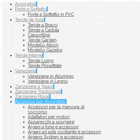
Avvolgibili
Porte a Soffietto
Porte a Soffietto in PVC
Tende da Sole
Tende a Bracci
Tende a Caduta
Cappottine
Tende Garden
Modello Albori
Modello Gazebo
Tende Interne
Tende Living
Tende Plissettate
Veneziane
Veneziane in Alluminio
Veneziane in Legno
Zanzariere a Telaio
Zanzariere Tradizionali
Zanzariere Plissè
Accessori per Avvolgibili
Accessori per la manovra di
soccorso
Adattatori per motori
Apparecchi a sporgere
Argani a fune e accessori
Argani ad asta oscillante e accessori
Argano Sydney e accessori