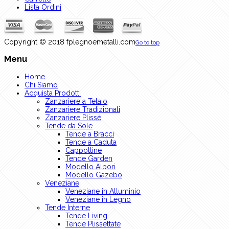
Lista Ordini
Copyright © 2018 fplegnoemetalli.com
Go to top
Menu
Home
Chi Siamo
Acquista Prodotti
Zanzariere a Telaio
Zanzariere Tradizionali
Zanzariere Plissè
Tende da Sole
Tende a Bracci
Tende a Caduta
Cappottine
Tende Garden
Modello Albori
Modello Gazebo
Veneziane
Veneziane in Alluminio
Veneziane in Legno
Tende Interne
Tende Living
Tende Plissettate