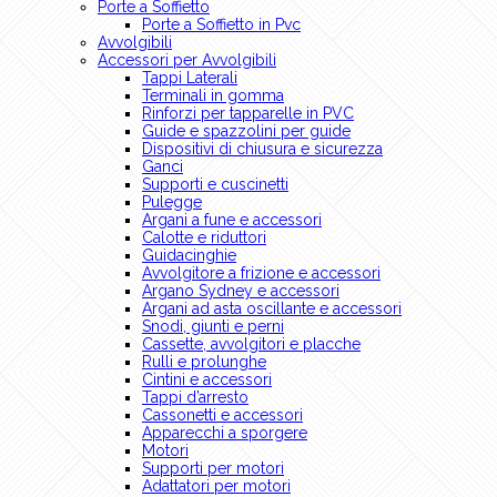
Porte a Soffietto
Porte a Soffietto in Pvc
Avvolgibili
Accessori per Avvolgibili
Tappi Laterali
Terminali in gomma
Rinforzi per tapparelle in PVC
Guide e spazzolini per guide
Dispositivi di chiusura e sicurezza
Ganci
Supporti e cuscinetti
Pulegge
Argani a fune e accessori
Calotte e riduttori
Guidacinghie
Avvolgitore a frizione e accessori
Argano Sydney e accessori
Argani ad asta oscillante e accessori
Snodi, giunti e perni
Cassette, avvolgitori e placche
Rulli e prolunghe
Cintini e accessori
Tappi d’arresto
Cassonetti e accessori
Apparecchi a sporgere
Motori
Supporti per motori
Adattatori per motori