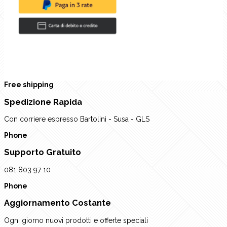
rev
Next
Free shipping
Spedizione Rapida
Con corriere espresso Bartolini - Susa - GLS
Phone
Supporto Gratuito
081 803 97 10
Phone
Aggiornamento Costante
Ogni giorno nuovi prodotti e offerte speciali