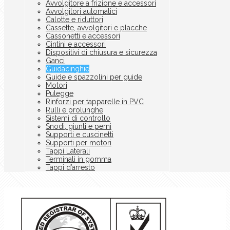
Avvolgitore a frizione e accessori
Avvolgitori automatici
Calotte e riduttori
Cassette, avvolgitori e placche
Cassonetti e accessori
Cintini e accessori
Dispositivi di chiusura e sicurezza
Ganci
Guidacinghie
Guide e spazzolini per guide
Motori
Pulegge
Rinforzi per tapparelle in PVC
Rulli e prolunghe
Sistemi di controllo
Snodi, giunti e perni
Supporti e cuscinetti
Supporti per motori
Tappi Laterali
Terminali in gomma
Tappi d’arresto