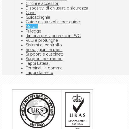
Cintini e accessori
Dispositivi di chiusura e sicurezza
Ganci
Guidacinghie
Guide e spazzolini per guide
Motori
Pulegge
Rinforzi per tapparelle in PVC
Rulli e prolunghe
Sistemi di controllo
Snodi, giunti e perni
Supporti e cuscinetti
Supporti per motori
Tappi Laterali
Terminali in gomma
Tappi d’arresto