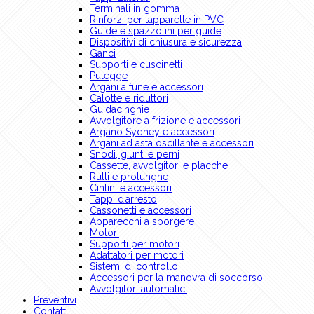
Terminali in gomma
Rinforzi per tapparelle in PVC
Guide e spazzolini per guide
Dispositivi di chiusura e sicurezza
Ganci
Supporti e cuscinetti
Pulegge
Argani a fune e accessori
Calotte e riduttori
Guidacinghie
Avvolgitore a frizione e accessori
Argano Sydney e accessori
Argani ad asta oscillante e accessori
Snodi, giunti e perni
Cassette, avvolgitori e placche
Rulli e prolunghe
Cintini e accessori
Tappi d’arresto
Cassonetti e accessori
Apparecchi a sporgere
Motori
Supporti per motori
Adattatori per motori
Sistemi di controllo
Accessori per la manovra di soccorso
Avvolgitori automatici
Preventivi
Contatti