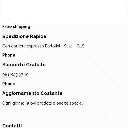
rev
Next
Free shipping
Spedizione Rapida
Con corriere espresso Bartolini - Susa - GLS
Phone
Supporto Gratuito
081 803 97 10
Phone
Aggiornamento Costante
Ogni giorno nuovi prodotti e offerte speciali
Contatti