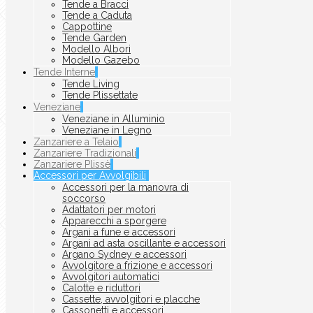
Tende a Bracci
Tende a Caduta
Cappottine
Tende Garden
Modello Albori
Modello Gazebo
Tende Interne
Tende Living
Tende Plissettate
Veneziane
Veneziane in Alluminio
Veneziane in Legno
Zanzariere a Telaio
Zanzariere Tradizionali
Zanzariere Plissè
Accessori per Avvolgibili
Accessori per la manovra di
soccorso
Adattatori per motori
Apparecchi a sporgere
Argani a fune e accessori
Argani ad asta oscillante e accessori
Argano Sydney e accessori
Avvolgitore a frizione e accessori
Avvolgitori automatici
Calotte e riduttori
Cassette, avvolgitori e placche
Cassonetti e accessori