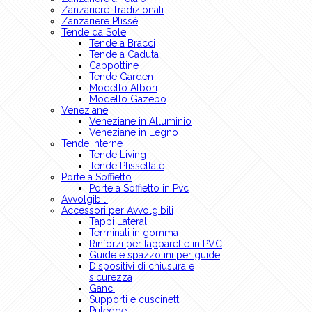
Zanzariere Tradizionali
Zanzariere Plissè
Tende da Sole
Tende a Bracci
Tende a Caduta
Cappottine
Tende Garden
Modello Albori
Modello Gazebo
Veneziane
Veneziane in Alluminio
Veneziane in Legno
Tende Interne
Tende Living
Tende Plissettate
Porte a Soffietto
Porte a Soffietto in Pvc
Avvolgibili
Accessori per Avvolgibili
Tappi Laterali
Terminali in gomma
Rinforzi per tapparelle in PVC
Guide e spazzolini per guide
Dispositivi di chiusura e
sicurezza
Ganci
Supporti e cuscinetti
Pulegge