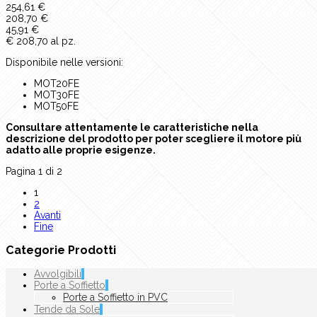
254,61 €
208,70 €
45,91 €
€ 208,70 al pz.
Disponibile nelle versioni:
MOT20FE
MOT30FE
MOT50FE
Consultare attentamente le caratteristiche nella
descrizione del prodotto per poter scegliere il motore più
adatto alle proprie esigenze.
Pagina 1 di 2
1
2
Avanti
Fine
Categorie Prodotti
Avvolgibili
Porte a Soffietto
Porte a Soffietto in PVC
Tende da Sole