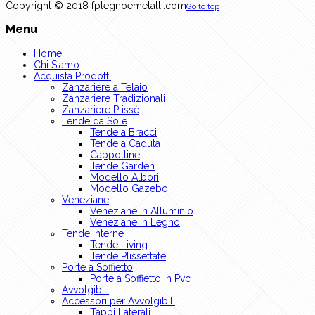
Copyright © 2018 fplegnoemetalli.com
Go to top
Menu
Home
Chi Siamo
Acquista Prodotti
Zanzariere a Telaio
Zanzariere Tradizionali
Zanzariere Plissè
Tende da Sole
Tende a Bracci
Tende a Caduta
Cappottine
Tende Garden
Modello Albori
Modello Gazebo
Veneziane
Veneziane in Alluminio
Veneziane in Legno
Tende Interne
Tende Living
Tende Plissettate
Porte a Soffietto
Porte a Soffietto in Pvc
Avvolgibili
Accessori per Avvolgibili
Tappi Laterali