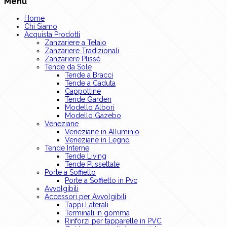
Menu
Home
Chi Siamo
Acquista Prodotti
Zanzariere a Telaio
Zanzariere Tradizionali
Zanzariere Plissè
Tende da Sole
Tende a Bracci
Tende a Caduta
Cappottine
Tende Garden
Modello Albori
Modello Gazebo
Veneziane
Veneziane in Alluminio
Veneziane in Legno
Tende Interne
Tende Living
Tende Plissettate
Porte a Soffietto
Porte a Soffietto in Pvc
Avvolgibili
Accessori per Avvolgibili
Tappi Laterali
Terminali in gomma
Rinforzi per tapparelle in PVC