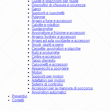
Guide e spazzolini per guide
Dispositivi di chiusura e sicurezza
Ganci
Supporti e cuscinetti
Pulegge
Argani a fune e accessori
Calotte e riduttori
Guidacinghie
Avvolgitore a frizione e accessori
Argano Sydney e accessori
Argani ad asta oscillante e accessori
Snodi, giunti e perni
Cassette, avvolgitori e placche
Rulli e prolunghe
Cintini e accessori
Tappi d’arresto
Cassonetti e accessori
Apparecchi a sporgere
Motori
Supporti per motori
Adattatori per motori
Sistemi di controllo
Accessori per la manovra di soccorso
Avvolgitori automatici
Preventivi
Contatti