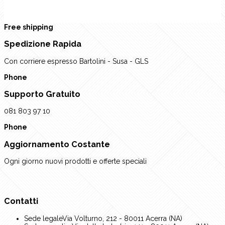
rev
Next
Free shipping
Spedizione Rapida
Con corriere espresso Bartolini - Susa - GLS
Phone
Supporto Gratuito
081 803 97 10
Phone
Aggiornamento Costante
Ogni giorno nuovi prodotti e offerte speciali
Contatti
Sede legale
Via Volturno, 212 - 80011 Acerra (NA)