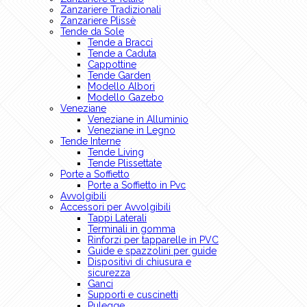
Zanzariere Tradizionali
Zanzariere Plissè
Tende da Sole
Tende a Bracci
Tende a Caduta
Cappottine
Tende Garden
Modello Albori
Modello Gazebo
Veneziane
Veneziane in Alluminio
Veneziane in Legno
Tende Interne
Tende Living
Tende Plissettate
Porte a Soffietto
Porte a Soffietto in Pvc
Avvolgibili
Accessori per Avvolgibili
Tappi Laterali
Terminali in gomma
Rinforzi per tapparelle in PVC
Guide e spazzolini per guide
Dispositivi di chiusura e
sicurezza
Ganci
Supporti e cuscinetti
Pulegge