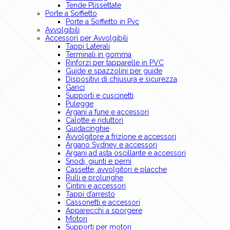
Tende Plissettate
Porte a Soffietto
Porte a Soffietto in Pvc
Avvolgibili
Accessori per Avvolgibili
Tappi Laterali
Terminali in gomma
Rinforzi per tapparelle in PVC
Guide e spazzolini per guide
Dispositivi di chiusura e sicurezza
Ganci
Supporti e cuscinetti
Pulegge
Argani a fune e accessori
Calotte e riduttori
Guidacinghie
Avvolgitore a frizione e accessori
Argano Sydney e accessori
Argani ad asta oscillante e accessori
Snodi, giunti e perni
Cassette, avvolgitori e placche
Rulli e prolunghe
Cintini e accessori
Tappi d’arresto
Cassonetti e accessori
Apparecchi a sporgere
Motori
Supporti per motori