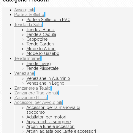
Avvolgibili
Porte a Soffietto
Porte a Soffietto in PVC
Tende da Sole
Tende a Bracci
Tende a Caduta
Cappottine
Tende Garden
Modello Albori
Modello Gazebo
Tende Interne
Tende Living
Tende Plissettate
Veneziane
Veneziane in Alluminio
Veneziane in Legno
Zanzariere a Telaio
Zanzariere Tradizionali
Zanzariere Plissè
Accessori per Avvolgibili
Accessori per la manovra di
soccorso
Adattatori per motori
Apparecchi a sporgere
Argani a fune e accessori
Argani ad asta oscillante e accessori