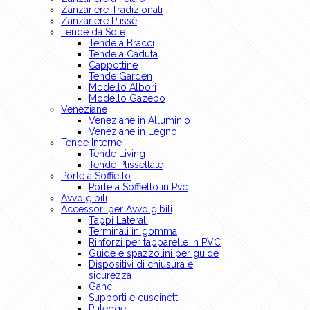
Zanzariere Tradizionali
Zanzariere Plissè
Tende da Sole
Tende a Bracci
Tende a Caduta
Cappottine
Tende Garden
Modello Albori
Modello Gazebo
Veneziane
Veneziane in Alluminio
Veneziane in Legno
Tende Interne
Tende Living
Tende Plissettate
Porte a Soffietto
Porte a Soffietto in Pvc
Avvolgibili
Accessori per Avvolgibili
Tappi Laterali
Terminali in gomma
Rinforzi per tapparelle in PVC
Guide e spazzolini per guide
Dispositivi di chiusura e
sicurezza
Ganci
Supporti e cuscinetti
Pulegge