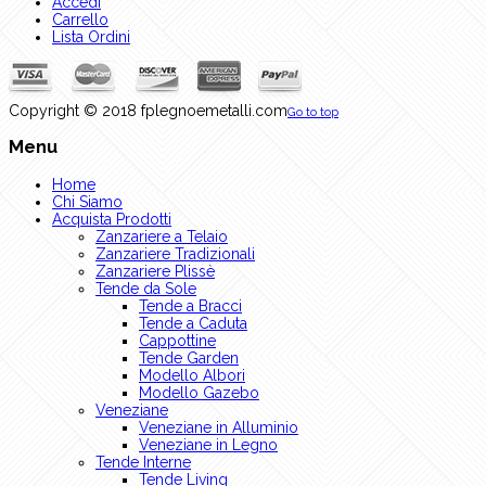
Accedi
Carrello
Lista Ordini
Copyright © 2018 fplegnoemetalli.com
Go to top
Menu
Home
Chi Siamo
Acquista Prodotti
Zanzariere a Telaio
Zanzariere Tradizionali
Zanzariere Plissè
Tende da Sole
Tende a Bracci
Tende a Caduta
Cappottine
Tende Garden
Modello Albori
Modello Gazebo
Veneziane
Veneziane in Alluminio
Veneziane in Legno
Tende Interne
Tende Living