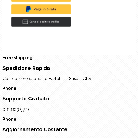
rev
Next
Free shipping
Spedizione Rapida
Con corriere espresso Bartolini - Susa - GLS
Phone
Supporto Gratuito
081 803 97 10
Phone
Aggiornamento Costante